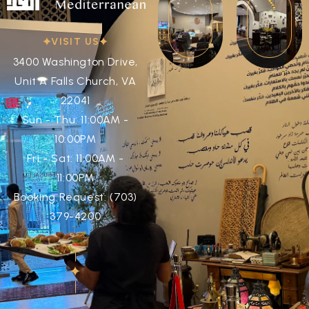
VISIT US
3400 Washington Drive,
Unit A Falls Church, VA
22041
Sun - Thu: 11:00AM -
10:00PM
Fri - Sat: 11:00AM -
11:00PM
Booking Request: (703)
379-4200